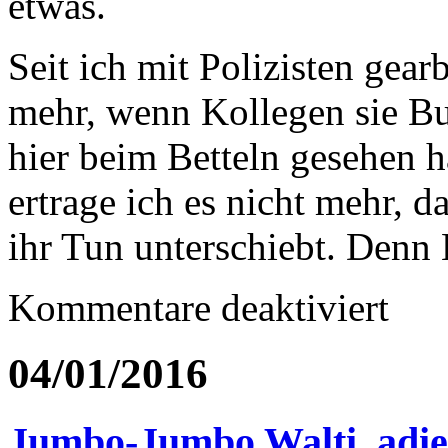
etwas.
Seit ich mit Polizisten gearb
mehr, wenn Kollegen sie Bu
hier beim Betteln gesehen ha
ertrage ich es nicht mehr, d
ihr Tun unterschiebt. Denn B
für
Kommentare deaktiviert
In
Wien,
wo
04/01/2016
Bettler
neu
mich
beuteln
Jumbo-Jumbo Walti, adi