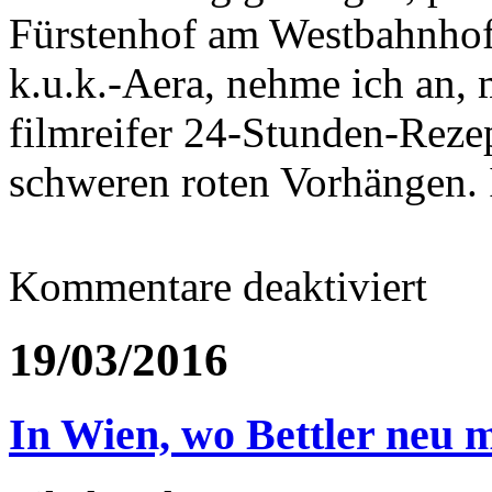
Fürstenhof am Westbahnhof,
k.u.k.-Aera, nehme ich an, 
filmreifer 24-Stunden-Rez
schweren roten Vorhängen. 
für
Kommentare deaktiviert
In
Wien
angekom
19/03/2016
um
darnieder
In Wien, wo Bettler neu 