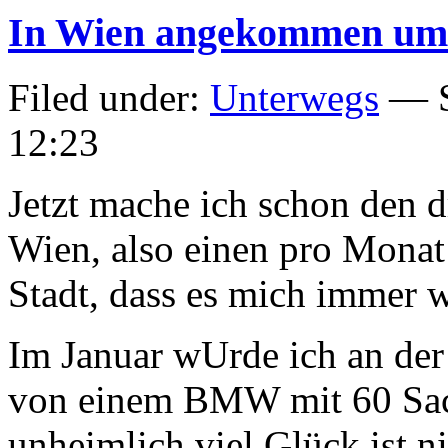
woander
In Wien angekommen um 
weiter.
Gehe
zu
www.hot
Filed under:
Unterwegs
— S
für
den
12:23
Überblic
Jetzt mache ich schon den dr
Wien, also einen pro Monat
Stadt, dass es mich immer w
Im Januar wUrde ich an der
von einem BMW mit 60 Sach
unheimlich viel Glück ist ni