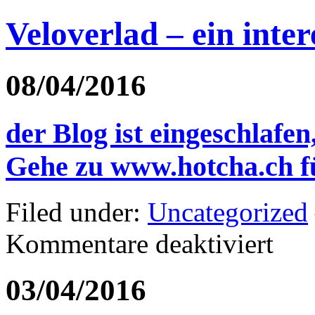
Veloverlad – ein inte
08/04/2016
der Blog ist eingeschlafen
Gehe zu www.hotcha.ch f
Filed under:
Uncategorized
für
Kommentare deaktiviert
der
Blog
ist
03/04/2016
eingeschl
ich
schreibe