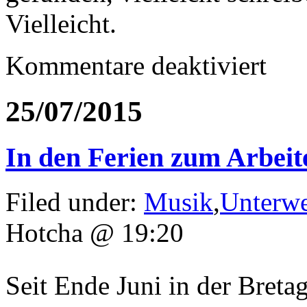
Vielleicht.
für
Kommentare deaktiviert
Was
aus
dem
25/07/2015
Veloverla
wurde…
In den Ferien zum Arbeit
Filed under:
Musik
,
Unterw
Hotcha @ 19:20
Seit Ende Juni in der Bretag