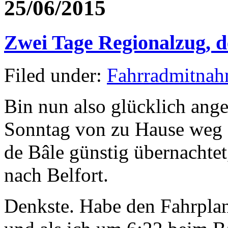
25/06/2015
zum
Arbeiten!
Zwei Tage Regionalzug, d
Filed under:
Fahrradmitna
Bin nun also glücklich an
Sonntag von zu Hause weg 
de Bâle günstig übernachtet
nach Belfort.
Denkste. Habe den Fahrplan 