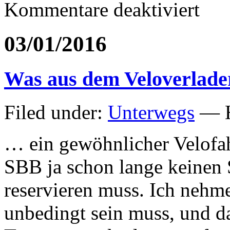
für
Kommentare deaktiviert
Jumbo-
Jumbo
Walti,
03/01/2016
adieu
Was aus dem Veloverlad
Filed under:
Unterwegs
— H
… ein gewöhnlicher Velofah
SBB ja schon lange keinen 
reservieren muss. Ich nehme
unbedingt sein muss, und d