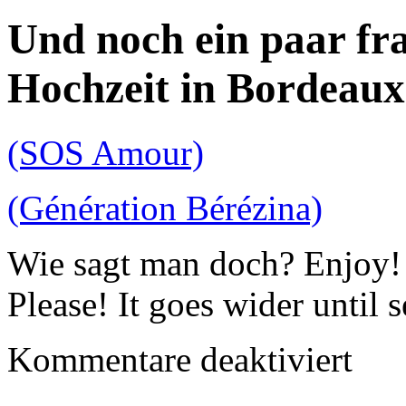
Und noch ein paar fra
Hochzeit in Bordeaux
(SOS Amour)
(Génération Bérézina)
Wie sagt man doch? Enjoy!
Please! It goes wider until s
für
Kommentare deaktiviert
In
den
Ferien