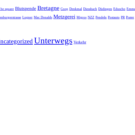
Bretagne
Blutspende
 be square
Coop
Denkmal
Diessbach
Düdingen
Eduscho
Emme
Metzgerei
enburgerstrasse
Lugner
Mac Donalds
Migros
NZZ
Pendeln
Postauto
PR
Prater
Unterwegs
ncategorized
Verkehr