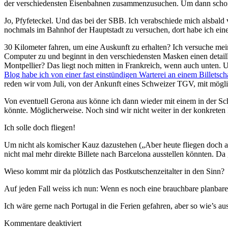
der verschiedensten Eisenbahnen zusammenzusuchen. Um dann schon ba
Jo, Pfyfeteckel. Und das bei der SBB. Ich verabschiede mich alsbald 
nochmals im Bahnhof der Hauptstadt zu versuchen, dort habe ich einen 
30 Kilometer fahren, um eine Auskunft zu erhalten? Ich versuche mei
Computer zu und beginnt in den verschiedensten Masken einen detailli
Montpellier? Das liegt noch mitten in Frankreich, wenn auch unten. 
Blog habe ich von einer fast einstündigen Warterei an einem Billetsch
reden wir vom Juli, von der Ankunft eines Schweizer TGV, mit möglic
Von eventuell Gerona aus könne ich dann wieder mit einem in der Sch
könnte. Möglicherweise. Noch sind wir nicht weiter in der konkreten
Ich solle doch fliegen!
Um nicht als komischer Kauz dazustehen („Aber heute fliegen doch al
nicht mal mehr direkte Billete nach Barcelona ausstellen könnten. D
Wieso kommt mir da plötzlich das Postkutschenzeitalter in den Sinn?
Auf jeden Fall weiss ich nun: Wenn es noch eine brauchbare planbare 
Ich wäre gerne nach Portugal in die Ferien gefahren, aber so wie’s aus
für
Kommentare deaktiviert