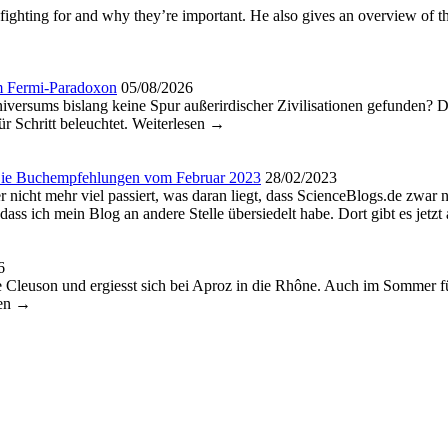
ghting for and why they’re important. He also gives an overview of t
um Fermi-Paradoxon
05/08/2026
versums bislang keine Spur außerirdischer Zivilisationen gefunden? Die
ür Schritt beleuchtet. Weiterlesen →
Die Buchempfehlungen vom Februar 2023
28/02/2023
cht mehr viel passiert, was daran liegt, dass ScienceBlogs.de zwar ni
dass ich mein Blog an andere Stelle übersiedelt habe. Dort gibt es jet
6
e Cleuson und ergiesst sich bei Aproz in die Rhône. Auch im Sommer füh
sen →