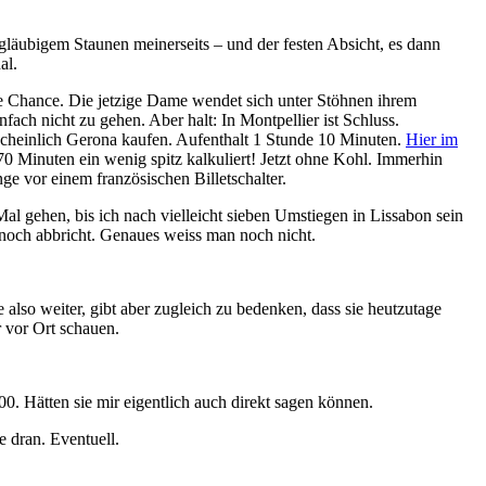
ngläubigem Staunen meinerseits – und der festen Absicht, es dann
al.
ue Chance. Die jetzige Dame wendet sich unter Stöhnen ihrem
ach nicht zu gehen. Aber halt: In Montpellier ist Schluss.
rscheinlich Gerona kaufen. Aufenthalt 1 Stunde 10 Minuten.
Hier im
 70 Minuten ein wenig spitz kalkuliert! Jetzt ohne Kohl. Immerhin
e vor einem französischen Billetschalter.
l gehen, bis ich nach vielleicht sieben Umstiegen in Lissabon sein
 noch abbricht. Genaues weiss man noch nicht.
lso weiter, gibt aber zugleich zu bedenken, dass sie heutzutage
 vor Ort schauen.
0. Hätten sie mir eigentlich auch direkt sagen können.
e dran. Eventuell.