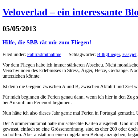
Veloverlad – ein interessante B
05/05/2013
Hilfe, die SBB rät mir zum Fliegen!
Filed under:
Fahrradmitnahme
— Schlagwörter:
Billigflieger
,
Easyjet
Vor dem Fliegen habe ich immer stärkeren Abscheu. Nicht moralischer 
Verschwinden des Erlebnisses in Stress, Ärger, Hetze, Gedränge. Noch 
unterziehen könnte.
Ist denn die Gegend zwischen A und B, zwischen Abfahrt und Ziel wi
Für mich beginnen die Ferien genau dann, wenn ich hier in den Zug s
bei Ankunft am Ferienort beginnen.
Nun hätte ich also dieses Jahr gerne mal Ferien in Portugal gemacht
Der Nummernautomat hatte mir schlechte Karten ausgeteilt. Und mich a
gewusst, einfach so eine Grössenordnung, sind es eher 200 oder doch
zu hoffen. Aber anstatt mir einen ungefähren Betrag anzugeben, bega