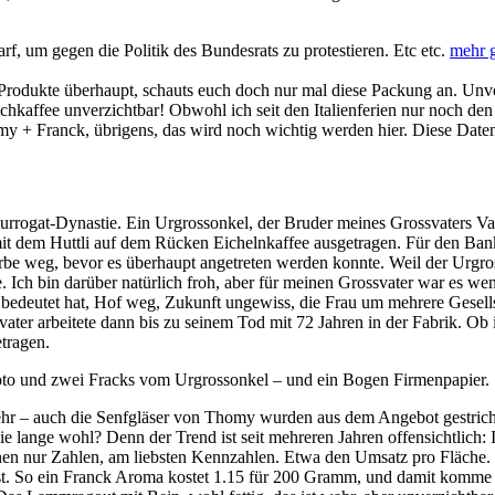
f, um gegen die Politik des Bundesrats zu protestieren. Etc etc.
mehr g
odukte überhaupt, schauts euch doch nur mal diese Packung an. Unve
ilchkaffee unverzichtbar! Obwohl ich seit den Italienferien nur noch de
y + Franck, übrigens, das wird noch wichtig werden hier. Diese Daten 
surrogat-Dynastie. Ein Urgrossonkel, der Bruder meines Grossvaters Vat
 mit dem Huttli auf dem Rücken Eichelnkaffee ausgetragen. Für den Ban
Erbe weg, bevor es überhaupt angetreten werden konnte. Weil der Urgro
ch bin darüber natürlich froh, aber für meinen Grossvater war es wenig
 bedeutet hat, Hof weg, Zukunft ungewiss, die Frau um mehrere Gesellsc
r arbeitete dann bis zu seinem Tod mit 72 Jahren in der Fabrik. Ob ih
tragen.
 Foto und zwei Fracks vom Urgrossonkel – und ein Bogen Firmenpapier.
hr – auch die Senfgläser von Thomy wurden aus dem Angebot gestriche
e lange wohl? Denn der Trend ist seit mehreren Jahren offensichtlich
en nur Zahlen, am liebsten Kennzahlen. Etwa den Umsatz pro Fläche. 
n fast. So ein Franck Aroma kostet 1.15 für 200 Gramm, und damit komm