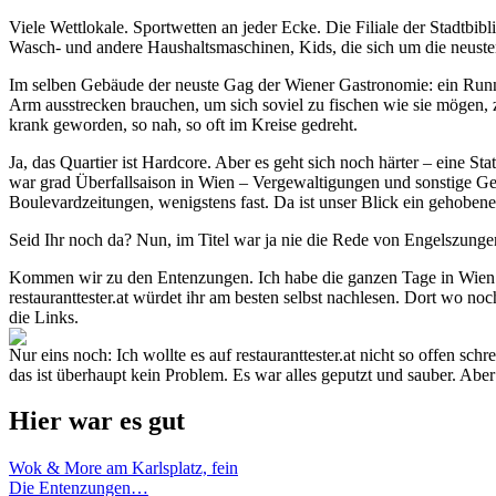
Viele Wettlokale. Sportwetten an jeder Ecke. Die Filiale der Stadtbibli
Wasch- und andere Haushaltsmaschinen, Kids, die sich um die neust
Im selben Gebäude der neuste Gag der Wiener Gastronomie: ein Runni
Arm ausstrecken brauchen, um sich soviel zu fischen wie sie mögen, z
krank geworden, so nah, so oft im Kreise gedreht.
Ja, das Quartier ist Hardcore. Aber es geht sich noch härter – eine 
war grad Überfallsaison in Wien – Vergewaltigungen und sonstige Gew
Boulevardzeitungen, wenigstens fast. Da ist unser Blick ein gehobene
Seid Ihr noch da? Nun, im Titel war ja nie die Rede von Engelszunge
Kommen wir zu den Entenzungen. Ich habe die ganzen Tage in Wien ni
restauranttester.at würdet ihr am besten selbst nachlesen. Dort wo n
die Links.
Nur eins noch: Ich wollte es auf restauranttester.at nicht so offen 
das ist überhaupt kein Problem. Es war alles geputzt und sauber. Abe
Hier war es gut
Wok & More am Karlsplatz, fein
Die Entenzungen…