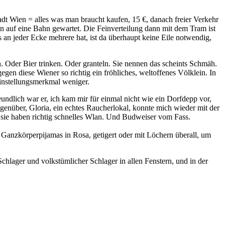
t Wien = alles was man braucht kaufen, 15 €, danach freier Verkehr
en auf eine Bahn gewartet. Die Feinverteilung dann mit dem Tram ist
s an jeder Ecke mehrere hat, ist da überhaupt keine Eile notwendig,
 Oder Bier trinken. Oder granteln. Sie nennen das scheints Schmäh.
en diese Wiener so richtig ein fröhliches, weltoffenes Völklein. In
einstellungsmerkmal weniger.
ndlich war er, ich kam mir für einmal nicht wie ein Dorfdepp vor,
genüber, Gloria, ein echtes Raucherlokal, konnte mich wieder mit der
d sie haben richtig schnelles Wlan. Und Budweiser vom Fass.
n Ganzkörperpijamas in Rosa, getigert oder mit Löchern überall, um
Schlager und volkstümlicher Schlager in allen Fenstern, und in der