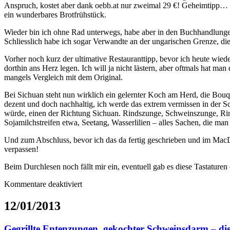
Anspruch, kostet aber dank oebb.at nur zweimal 29 €! Geheimtipp… 
ein wunderbares Brotfrühstück.
Wieder bin ich ohne Rad unterwegs, habe aber in den Buchhandlungen
Schliesslich habe ich sogar Verwandte an der ungarischen Grenze, die 
Vorher noch kurz der ultimative Restauranttipp, bevor ich heute wiede
dorthin ans Herz legen. Ich will ja nicht lästern, aber oftmals hat m
mangels Vergleich mit dem Original.
Bei Sichuan steht nun wirklich ein gelernter Koch am Herd, die Bouq
dezent und doch nachhaltig, ich werde das extrem vermissen in der Sc
würde, einen der Richtung Sichuan. Rindszunge, Schweinszunge, Rind
Sojamilchstreifen etwa, Seetang, Wasserlilien – alles Sachen, die ma
Und zum Abschluss, bevor ich das da fertig geschrieben und im Mac
verpassen!
Beim Durchlesen noch fällt mir ein, eventuell gab es diese Tastaturen 
für
Kommentare deaktiviert
Starbucks
oder
12/01/2013
Eduscho?
Gegrillte Entenzungen, gekochter Schweinsdarm – di