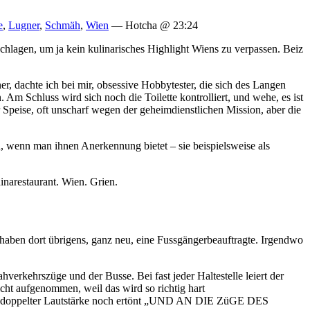
e
,
Lugner
,
Schmäh
,
Wien
— Hotcha @ 23:24
chlagen, um ja kein kulinarisches Highlight Wiens zu verpassen. Beiz
er, dachte ich bei mir, obsessive Hobbytester, die sich des Langen
 Am Schluss wird sich noch die Toilette kontrolliert, und wehe, es ist
Speise, oft unscharf wegen der geheimdienstlichen Mission, aber die
d, wenn man ihnen Anerkennung bietet – sie beispielsweise als
inarestaurant. Wien. Grien.
e haben dort übrigens, ganz neu, eine Fussgängerbeauftragte. Irgendwo
erkehrszüge und der Busse. Bei fast jeder Haltestelle leiert der
cht aufgenommen, weil das wird so richtig hart
 in doppelter Lautstärke noch ertönt „UND AN DIE ZüGE DES