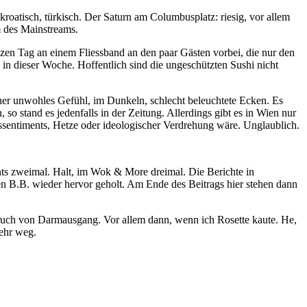
, kroatisch, türkisch. Der Saturn am Columbusplatz: riesig, vor allem
 des Mainstreams.
en Tag an einem Fliessband an den paar Gästen vorbei, die nur den
in dieser Woche. Hoffentlich sind die ungeschützten Sushi nicht
 eher unwohles Gefühl, im Dunkeln, schlecht beleuchtete Ecken. Es
 stand es jedenfalls in der Zeitung. Allerdings gibt es in Wien nur
essentiments, Hetze oder ideologischer Verdrehung wäre. Unglaublich.
ts zweimal. Halt, im Wok & More dreimal. Die Berichte in
den B.B. wieder hervor geholt. Am Ende des Beitrags hier stehen dann
 Geruch von Darmausgang. Vor allem dann, wenn ich Rosette kaute. He,
mehr weg.