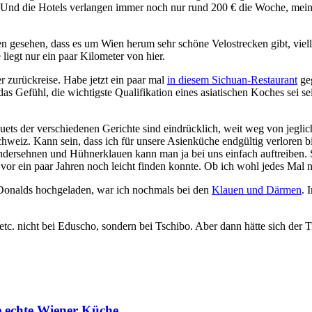
Und die Hotels verlangen immer noch nur rund 200 € die Woche, mein 
 gesehen, dass es um Wien herum sehr schöne Velostrecken gibt, viel
liegt nur ein paar Kilometer von hier.
r zurückreise. Habe jetzt ein paar mal
in diesem Sichuan-Restaurant
geg
an das Gefühl, die wichtigste Qualifikation eines asiatischen Koches se
uets der verschiedenen Gerichte sind eindrücklich, weit weg von jegli
hweiz. Kann sein, dass ich für unsere Asienküche endgültig verloren bi
ersehnen und Hühnerklauen kann man ja bei uns einfach auftreiben. Sc
n vor ein paar Jahren noch leicht finden konnte. Ob ich wohl jedes Mal
Donalds hochgeladen, war ich nochmals bei den
Klauen und Därmen
. 
etc. nicht bei Eduscho, sondern bei Tschibo. Aber dann hätte sich der Ti
e echte Wiener Küche